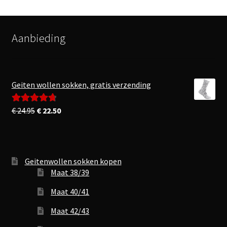
Aanbieding
Geiten wollen sokken, gratis verzending
Oorspronkelijke
Huidige
€
24.95
€
22.50
Gewaardeerd
prijs
prijs
4.83
uit 5
was:
is:
€ 24.95.
€ 22.50.
Geitenwollen sokken kopen
Maat 38/39
Maat 40/41
Maat 42/43