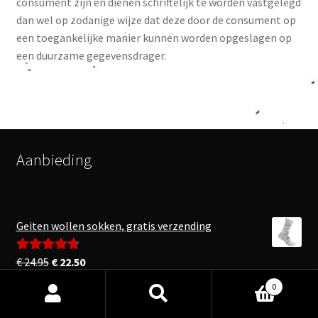
consument zijn en dienen schriftelijk te worden vastgelegd
dan wel op zodanige wijze dat deze door de consument op
een toegankelijke manier kunnen worden opgeslagen op
een duurzame gegevensdrager.
Aanbieding
Geiten wollen sokken, gratis verzending
Oorspronkelijke
Huidige
€
24.95
€
22.50
Gewaardeerd
prijs
prijs
4.83
uit 5
0
was:
is:
Zoeken
Zoeken
€ 24.95.
€ 22.50.