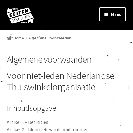
Ga
Ga
Menu
door
naar
naar
de
Subme
Geitenwollen sokken kopen
navigatie
inhoud
uitvo
Home
Algemene voorwaarden
Reparatieset met stopwol
Algemene voorwaarden
Koude voeten?
Voor niet-leden Nederlandse
Wachtlijst
Thuiswinkelorganisatie
Contact
Inhoudsopgave:
Artikel 1 – Definities
Artikel 2 – Identiteit van de ondernemer