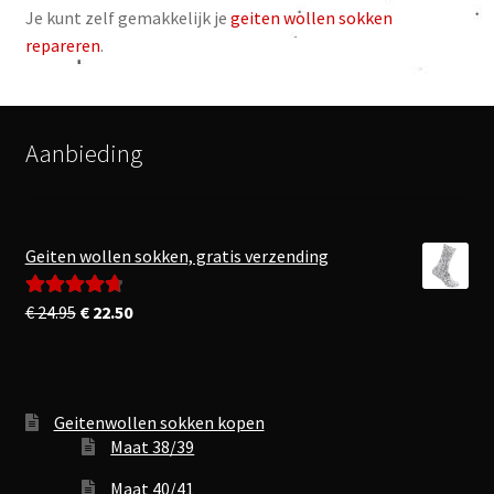
Je kunt zelf gemakkelijk je
geiten wollen sokken
repareren
.
Aanbieding
Geiten wollen sokken, gratis verzending
Oorspronkelijke
Huidige
€
24.95
€
22.50
Gewaardeerd
prijs
prijs
4.83
uit 5
was:
is:
€ 24.95.
€ 22.50.
Geitenwollen sokken kopen
Maat 38/39
Maat 40/41