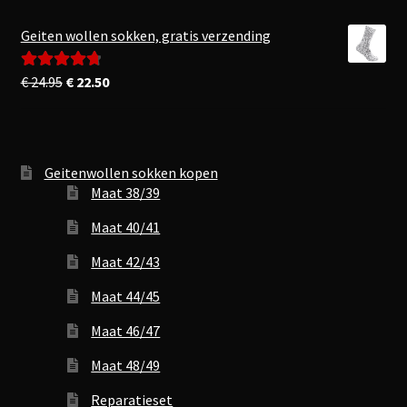
Geiten wollen sokken, gratis verzending
Oorspronkelijke
Huidige
€
24.95
€
22.50
Gewaardeerd
prijs
prijs
4.83
uit 5
was:
is:
€ 24.95.
€ 22.50.
Geitenwollen sokken kopen
Maat 38/39
Maat 40/41
Maat 42/43
Maat 44/45
Maat 46/47
Maat 48/49
Reparatieset