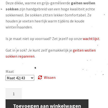
waarderinge
Deze dikke, warme en grijs-gemêleerde
geiten wollen
was:
is:
n
sokken
zijn handgebreid van een hoge kwaliteit echte
€ 24.95.
€ 22.50.
sokkenwol. De sokken zitten lekker comfortabel. Ze
houden je voeten heerlijk warm tijdens de koude
wintermaanden.
Is je maat niet op voorraad? Zet jezelf op onze
wachtlijst
.
Gat in je sok? Je kunt zelf gemakkelijk je
geiten wollen
sokken repareren
.
Maat
Wissen
Geiten
wollen
sokken,
Toevoegen aan winkelwagen