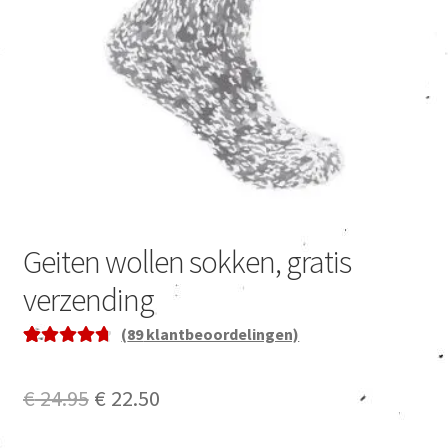
Geiten wollen sokken, gratis
verzending
(
89
klantbeoordelingen)
Gewaardeerd
89
4.83
op 5
Oorspronkelijke
Huidige
€
24.95
€
22.50
gebaseerd op
prijs
prijs
klant