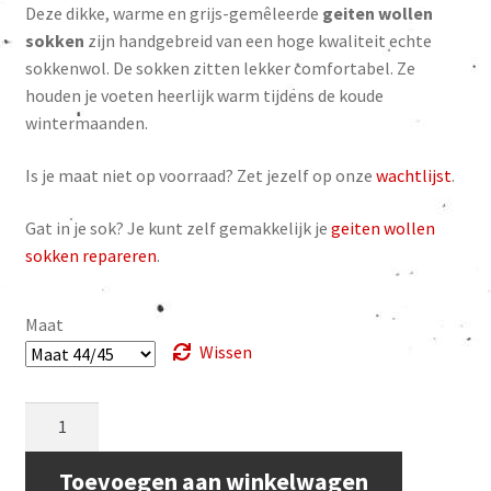
waarderinge
Deze dikke, warme en grijs-gemêleerde
geiten wollen
was:
is:
n
sokken
zijn handgebreid van een hoge kwaliteit echte
€ 24.95.
€ 22.50.
sokkenwol. De sokken zitten lekker comfortabel. Ze
houden je voeten heerlijk warm tijdens de koude
wintermaanden.
Is je maat niet op voorraad? Zet jezelf op onze
wachtlijst
.
Gat in je sok? Je kunt zelf gemakkelijk je
geiten wollen
sokken repareren
.
Maat
Wissen
Geiten
wollen
sokken,
Toevoegen aan winkelwagen