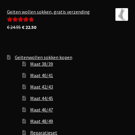
Geiten wollen sokken, gratis verzending
Oorspronkelijke
Huidige
€
24.95
€
22.50
Gewaardeerd
prijs
prijs
4.83
uit 5
was:
is:
€ 24.95.
€ 22.50.
Geitenwollen sokken kopen
Maat 38/39
Maat 40/41
Maat 42/43
Maat 44/45
Maat 46/47
Maat 48/49
Reparatieset